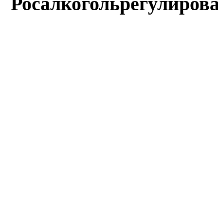
Росалкогольрегулиров