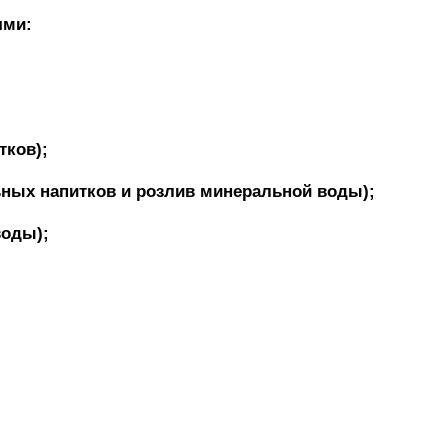
ями:
тков);
ных напитков и розлив минеральной воды);
воды);