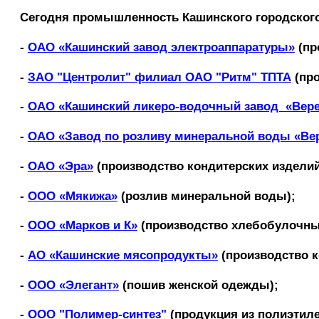
Сегодня промышленность Кашинского городского
-
ОАО «Кашинский завод электроаппаратуры»
(пр
-
ЗАО "Центролит" филиал ОАО "Ритм" ТПТА
(про
-
ОАО «Кашинский ликеро-водочный завод «Вере
-
ОАО «Завод по розливу минеральной воды «Ве
-
ОАО «Эра»
(производство кондитерских издели
-
ООО «Мякижа»
(розлив минеральной воды);
-
ООО «Марков и К»
(производство хлебобулочны
-
АО «Кашинские мясопродукты»
(производство к
-
ООО «Элегант»
(пошив женской одежды);
-
ООО "Полимер-синтез"
(продукция из полиэтиле