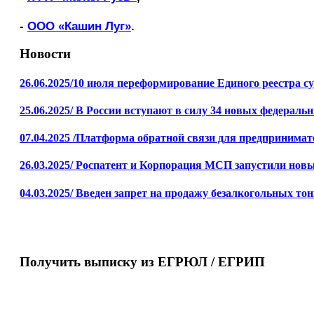
-
ООО «Кашин Луг»
.
Новости
26.06.2025/10 июля переформирование Единого реестра с
25.06.2025/ В России вступают в силу 34 новых федераль
07.04.2025 /Платформа обратной связи для предпринимате
26.03.2025/ Роспатент и Корпорация МСП запустили новый
04.03.2025/ Введен запрет на продажу безалкогольных 
Получить выписку из ЕГРЮЛ / ЕГРИП