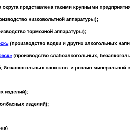
 округа представлена такими крупными предприяти
оизводство низковольтной аппаратуры);
изводство тормозной аппаратуры);
ск»
(производство водки и других алкогольных напи
реск»
(производство слабоалкогольных, безалкоголь
й, безалкогольных напитков и розлив минеральной 
х изделий);
олбасных изделий);
на)